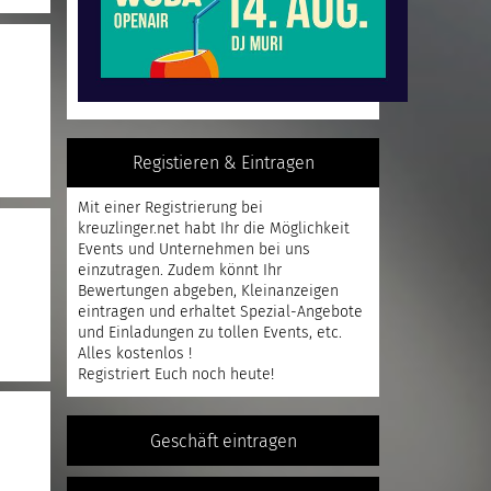
Registieren & Eintragen
Mit einer
Registrierung
bei
kreuzlinger.net habt Ihr die Möglichkeit
Events und Unternehmen bei uns
einzutragen. Zudem könnt Ihr
Bewertungen abgeben, Kleinanzeigen
eintragen und erhaltet Spezial-Angebote
und Einladungen zu tollen Events, etc.
Alles kostenlos !
Registriert
Euch noch heute!
Geschäft eintragen