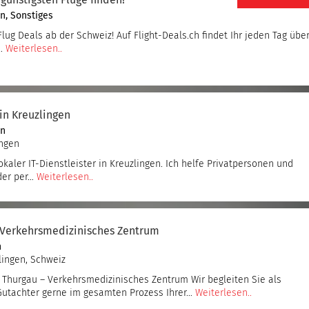
 günstigsten Flüge finden!
en
,
Sonstiges
lug Deals ab der Schweiz! Auf Flight-Deals.ch findet Ihr jeden Tag übe
e…
Weiterlesen..
gin Kreuzlingen
en
ingen
lokaler IT-Dienstleister in Kreuzlingen. Ich helfe Privatpersonen und
oder per…
Weiterlesen..
 Verkehrsmedizinisches Zentrum
n
lingen, Schweiz
Thurgau – Verkehrsmedizinisches Zentrum Wir begleiten Sie als
utachter gerne im gesamten Prozess Ihrer…
Weiterlesen..