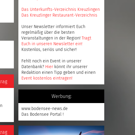
Das Unterkunfts-Verzeichnis Kreuzlingen
Das Kreuzlinger Restaurant-Verzeichnis
Unser Newsletter informiert Euch
regelmäßig über die besten
Veranstaltungen in der Region!
Tragt
Euch in unseren Newsletter ein
!
Kostenlos, seriös und sicher!
Fehlt noch ein Event in unserer
Datenbank?
Hier
könnt ihr unserer
Redaktion einen Tipp geben und einen
Event kostenlos eintragen
!
trag
Werbung:
en
www.bodensee-news.de
Das Bodensee Portal !
trag