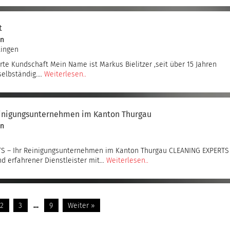
t
en
lingen
te Kundschaft Mein Name ist Markus Bielitzer ,seit über 15 Jahren
selbständig.…
Weiterlesen..
inigungsunternehmen im Kanton Thurgau
en
S – Ihr Reinigungsunternehmen im Kanton Thurgau CLEANING EXPERTS
nd erfahrener Dienstleister mit…
Weiterlesen..
2
3
…
9
Weiter »