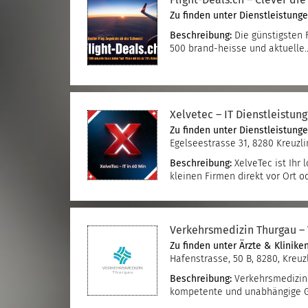
Flight-Deals.ch – Clever die
Zu finden unter
Dienstleistung
Beschreibung:
Die günstigsten F
500 brand-heisse und aktuell
Xelvetec – IT Dienstleistun
Zu finden unter
Dienstleistung
Egelseestrasse 31, 8280 Kreuzl
Beschreibung:
XelveTec ist Ihr 
kleinen Firmen direkt vor Ort 
Verkehrsmedizin Thurgau –
Zu finden unter
Ärzte & Klinike
Hafenstrasse, 50 B, 8280, Kreuz
Beschreibung:
Verkehrsmedizin 
kompetente und unabhängige G