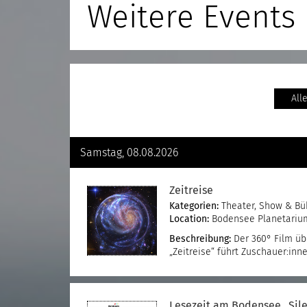
Weitere Events
All
Samstag, 08.08.2026
Zeitreise
Kategorien:
Theater, Show & B
Location:
Bodensee Planetarium 
Beschreibung:
Der 360° Film üb
„Zeitreise“ führt Zuschauer:in
Lesezeit am Bodensee „Sile