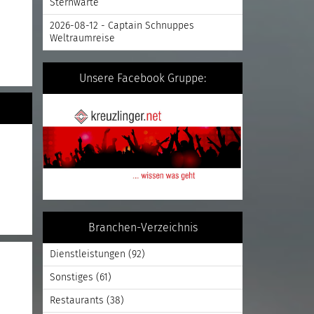
Sternwarte
2026-08-12 - Captain Schnuppes
Weltraumreise
Unsere Facebook Gruppe:
Branchen-Verzeichnis
Dienstleistungen
(92)
Sonstiges
(61)
Restaurants
(38)