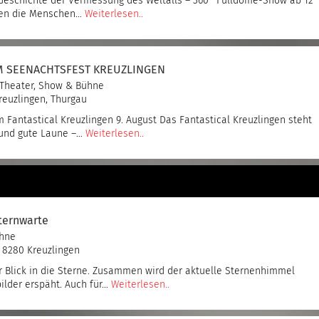
 Geschichte der Vermessung des Weltalls – 360° Fulldome-Show ab 12
aben die Menschen…
Weiterlesen..
M SEENACHTSFEST KREUZLINGEN
Theater, Show & Bühne
reuzlingen, Thurgau
antastical Kreuzlingen 9. August Das Fantastical Kreuzlingen steht
 und gute Laune –…
Weiterlesen..
Sternwarte
ühne
, 8280 Kreuzlingen
Blick in die Sterne. Zusammen wird der aktuelle Sternenhimmel
bilder erspäht. Auch für…
Weiterlesen..