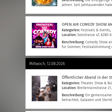
Beschreibung:
Die einzigartige
Jahren. Seit Jahrtausenden h
OPEN AIR COMEDY SHOW A
Kategorien:
Festivals & Events
,
Location:
Seestrasse 47, 8280 K
Beschreibung:
Comedy Show am F
für Sommer, Festivalstimmung
Mittwoch, 12.08.2026
Öffentlicher Abend in der 
Kategorien:
Theater, Show & B
Location:
Breitenrainstrasse 21
Beschreibung:
Ein gemeinsamer 
betrachtet, Galaxien und Stern