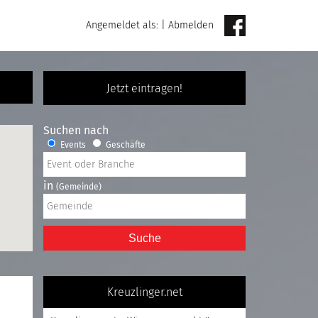
Angemeldet als:
|
Abmelden
Jetzt eintragen!
Suchen nach
Events
Geschäfte
in
(Gemeinde)
Suche
Kreuzlinger.net