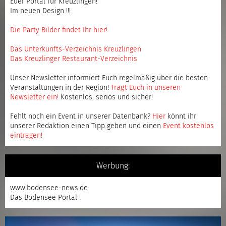
Euer Portal für Kreuzlingen!
Im neuen Design !!!
Die Party Bilder findet Ihr hier!
Das Unterkunfts-Verzeichnis Kreuzlingen
Das Kreuzlinger Restaurant-Verzeichnis
Unser Newsletter informiert Euch regelmäßig über die besten
Veranstaltungen in der Region!
Tragt Euch in unseren
Newsletter ein
!
Kostenlos, seriös und sicher!
Fehlt noch ein Event in unserer Datenbank?
Hier
könnt ihr
unserer Redaktion einen Tipp geben und einen
Event kostenlos
eintragen
!
Werbung:
www.bodensee-news.de
Das Bodensee Portal !