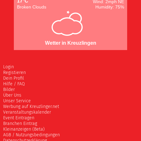
17°C
Wind: 2mph NE
Broken Clouds
Humidity: 75%
Wetter in Kreuzlingen
Login
Registieren
Dein Profil
Hilfe / FAQ
Bilder
Über Uns
Unser Service
Werbung auf Kreuzlinger.net
Veranstaltungskalender
Event Eintragen
Branchen Eintrag
Kleinanzeigen (Beta)
AGB / Nutzungsbedingungen
Datenschutzerklärung