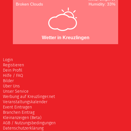
Broken Clouds
Humidity: 33%
Wetter in Kreuzlingen
Login
Registieren
Dein Profil
Hilfe / FAQ
Bilder
Über Uns
Unser Service
Werbung auf Kreuzlinger.net
Veranstaltungskalender
Event Eintragen
Branchen Eintrag
Kleinanzeigen (Beta)
AGB / Nutzungsbedingungen
Datenschutzerklärung