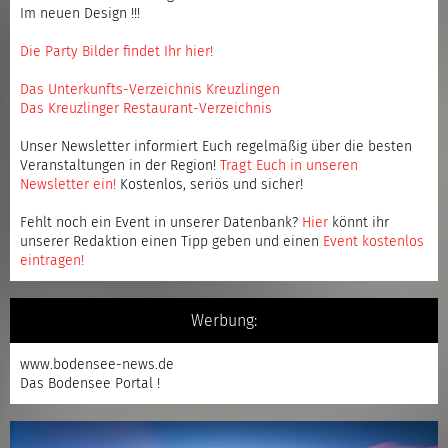
Im neuen Design !!!
Die Party Bilder findet Ihr hier!
Das Unterkunfts-Verzeichnis Kreuzlingen
Das Kreuzlinger Restaurant-Verzeichnis
Unser Newsletter informiert Euch regelmäßig über die besten
Veranstaltungen in der Region!
Tragt Euch in unseren
Newsletter ein
!
Kostenlos, seriös und sicher!
Fehlt noch ein Event in unserer Datenbank?
Hier
könnt ihr
unserer Redaktion einen Tipp geben und einen
Event kostenlos
eintragen
!
Werbung:
www.bodensee-news.de
Das Bodensee Portal !