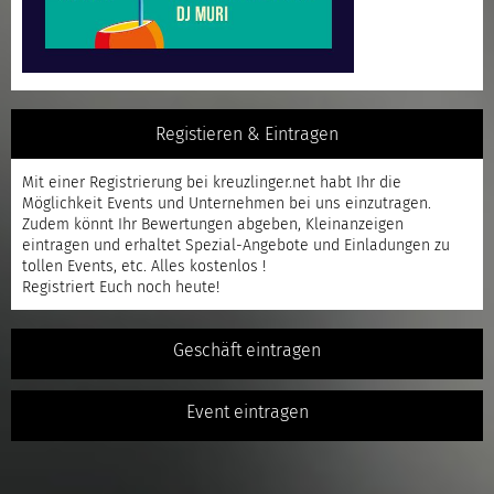
Registieren & Eintragen
Mit einer
Registrierung
bei kreuzlinger.net habt Ihr die
Möglichkeit Events und Unternehmen bei uns einzutragen.
Zudem könnt Ihr Bewertungen abgeben, Kleinanzeigen
eintragen und erhaltet Spezial-Angebote und Einladungen zu
tollen Events, etc. Alles kostenlos !
Registriert
Euch noch heute!
Geschäft eintragen
Event eintragen