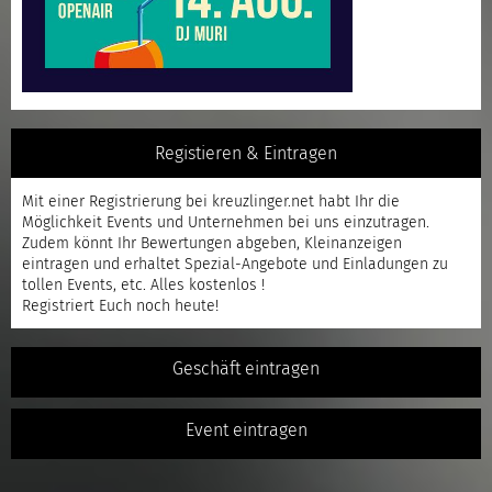
Registieren & Eintragen
Mit einer
Registrierung
bei kreuzlinger.net habt Ihr die
Möglichkeit Events und Unternehmen bei uns einzutragen.
Zudem könnt Ihr Bewertungen abgeben, Kleinanzeigen
eintragen und erhaltet Spezial-Angebote und Einladungen zu
tollen Events, etc. Alles kostenlos !
Registriert
Euch noch heute!
Geschäft eintragen
Event eintragen