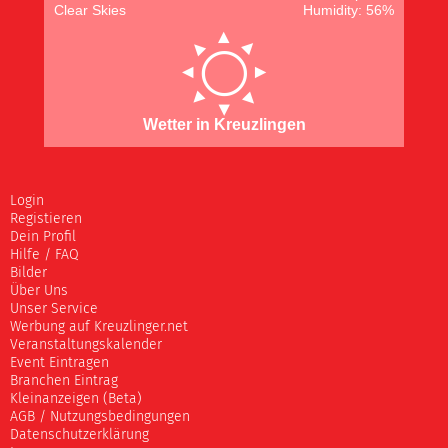
Clear Skies
Humidity: 56%
Wetter in Kreuzlingen
Login
Registieren
Dein Profil
Hilfe / FAQ
Bilder
Über Uns
Unser Service
Werbung auf Kreuzlinger.net
Veranstaltungskalender
Event Eintragen
Branchen Eintrag
Kleinanzeigen (Beta)
AGB / Nutzungsbedingungen
Datenschutzerklärung