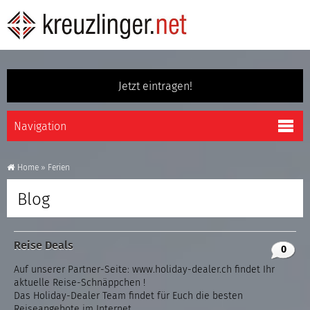
Jetzt eintragen!
Home
»
Ferien
Blog
Reise Deals
0
Auf unserer Partner-Seite: www.holiday-dealer.ch findet Ihr
aktuelle Reise-Schnäppchen !
Das Holiday-Dealer Team findet für Euch die besten
Reiseangebote im Internet.