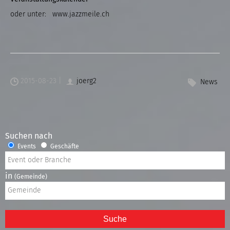
oder unter: www.jazzmeile.ch
2015-08-23 |
joerg2
News
Suchen nach
Events
Geschäfte
in
(Gemeinde)
Suche