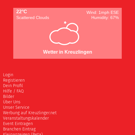
22°C
Wind: 1mph ESE
Scattered Clouds
Humidity: 67%
Wetter in Kreuzlingen
Login
Registieren
Dein Profil
Hilfe / FAQ
Bilder
Über Uns
Unser Service
Werbung auf Kreuzlinger.net
Veranstaltungskalender
Event Eintragen
Branchen Eintrag
Kleinanzeigen (Beta)