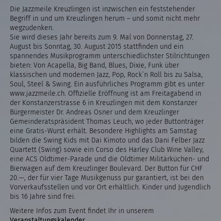
Die Jazzmeile Kreuzlingen ist inzwischen ein feststehender
Begriff in und um Kreuzlingen herum – und somit nicht mehr
wegzudenken.
Sie wird dieses Jahr bereits zum 9. Mal von Donnerstag, 27.
August bis Sonntag, 30. August 2015 stattfinden und ein
spannendes Musikprogramm unterschiedlichster Stilrichtungen
bieten: Von Acapella, Big Band, Blues, Dixie, Funk über
klassischen und modernen Jazz, Pop, Rock`n Roll bis zu Salsa,
Soul, Steel & Swing. Ein ausführliches Programm gibt es unter
www.jazzmeile.ch. Offizielle Eröffnung ist am Freitagabend in
der Konstanzerstrasse 6 in Kreuzlingen mit dem Konstanzer
Bürgermeister Dr. Andreas Osner und dem Kreuzlinger
Gemeinderatspräsident Thomas Leuch, wo jeder Buttonträger
eine Gratis-Wurst erhält. Besondere Highlights am Samstag
bilden die Swing Kids mit Dai Kimoto und das Dani Felber Jazz
Quartett (Swing) sowie ein Corso des Harley Club Wine Valley,
eine ACS Oldtimer-Parade und die Oldtimer Militärküchen- und
Bierwagen auf dem Kreuzlinger Boulevard. Der Button für CHF
20.—, der für vier Tage Musikgenuss pur garantiert, ist bei den
Vorverkaufsstellen und vor Ort erhältlich. Kinder und Jugendlich
bis 16 Jahre sind frei.
Weitere Infos zum Event findet Ihr in unserem
Veranstaltungskalender