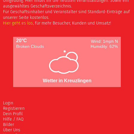
Umgebung. Hier findet Ihr die neusten Veranstaltungen. Sowie ein
ausgewähltes Geschäftsverzeichnis.
Für Geschäftsinhaber und Veranstalter sind Standard-Einträge auf
unserer Seite kostenlos.
Hier geht es los
, für mehr Besucher, Kunden und Umsatz!
20°C
Wind: 1mph N
Broken Clouds
Humidity: 62%
Wetter in Kreuzlingen
Login
Registieren
Dein Profil
Hilfe / FAQ
Bilder
Über Uns