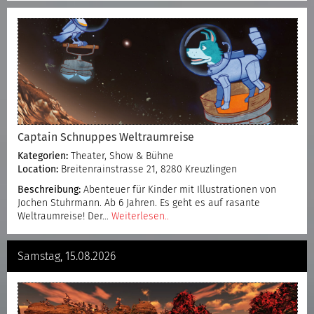
Captain Schnuppes Weltraumreise
Kategorien:
Theater, Show & Bühne
Location:
Breitenrainstrasse 21, 8280 Kreuzlingen
Beschreibung:
Abenteuer für Kinder mit Illustrationen von
Jochen Stuhrmann. Ab 6 Jahren. Es geht es auf rasante
Weltraumreise! Der…
Weiterlesen..
Samstag, 15.08.2026