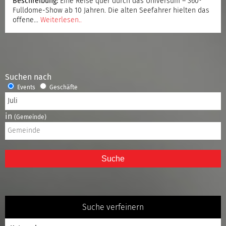
Beschreibung:
Eine Reise quer durch das Universum – 360°
Fulldome-Show ab 10 Jahren. Die alten Seefahrer hielten das
offene…
Weiterlesen..
Suchen nach
Events
Geschäfte
in
(Gemeinde)
Suche
Suche verfeinern