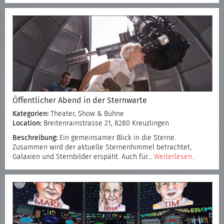
Öffentlicher Abend in der Sternwarte
Kategorien:
Theater, Show & Bühne
Location:
Breitenrainstrasse 21, 8280 Kreuzlingen
Beschreibung:
Ein gemeinsamer Blick in die Sterne.
Zusammen wird der aktuelle Sternenhimmel betrachtet,
Galaxien und Sternbilder erspäht. Auch für…
Weiterlesen..