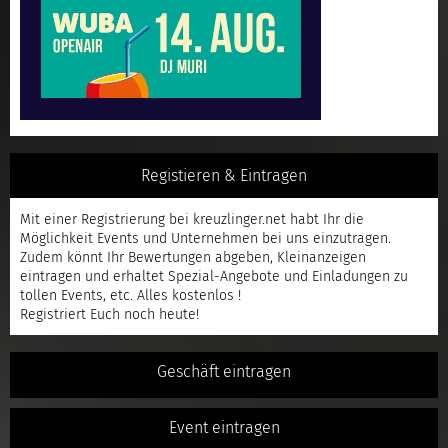
Registieren & Eintragen
Mit einer
Registrierung
bei kreuzlinger.net habt Ihr die
Möglichkeit Events und Unternehmen bei uns einzutragen.
Zudem könnt Ihr Bewertungen abgeben, Kleinanzeigen
eintragen und erhaltet Spezial-Angebote und Einladungen zu
tollen Events, etc. Alles kostenlos !
Registriert
Euch noch heute!
Geschäft eintragen
Event eintragen