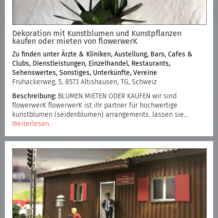
Dekoration mit Kunstblumen und Kunstpflanzen
kaufen oder mieten von flowerwerK
Zu finden unter
Ärzte & Kliniken
,
Austellung
,
Bars, Cafes &
Clubs
,
Dienstleistungen
,
Einzelhandel
,
Restaurants
,
Sehenswertes
,
Sonstiges
,
Unterkünfte
,
Vereine
Frühackerweg, 5, 8573 Altishausen, TG, Schweiz
Beschreibung:
BLUMEN MIETEN ODER KAUFEN wir sind
flowerwerK flowerwerK ist ihr partner für hochwertige
kunstblumen (seidenblumen) arrangements. lassen sie…
Weiterlesen..