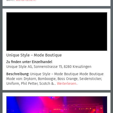
Unique Style – Mode Boutique
Zu finden unter
Einzelhandel
Unique Style AG, Sonnenstrasse 15, 8280 Kreuzlingen
Beschreibung:
Unique Style – Mode Boutique Mode Boutique
Mode von: Drykorn, Bomboogie, Boss Orange, Seidensticker,
Uniform, Phil Petter, Scotch &…
Weiterlesen..