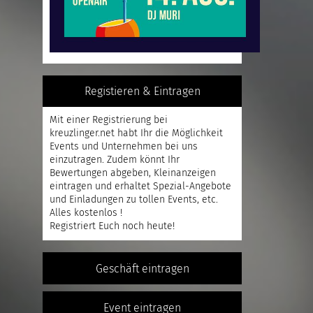
Registieren & Eintragen
Mit einer
Registrierung
bei
kreuzlinger.net habt Ihr die Möglichkeit
Events und Unternehmen bei uns
einzutragen. Zudem könnt Ihr
Bewertungen abgeben, Kleinanzeigen
eintragen und erhaltet Spezial-Angebote
und Einladungen zu tollen Events, etc.
Alles kostenlos !
Registriert
Euch noch heute!
Geschäft eintragen
Event eintragen