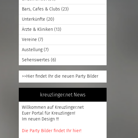
Bars, Cafes & Clubs
(23)
Unterkünfte
(20)
Ärzte & Kliniken
(13)
Vereine
(7)
Austellung
(7)
Sehenswertes
(6)
>>Hier findet Ihr die neuen Party Bilder
kreuzlinger.net News
Willkommen auf Kreuzlinger.net
Euer Portal für Kreuzlingen!
Im neuen Design !!!
Die Party Bilder findet Ihr hier!