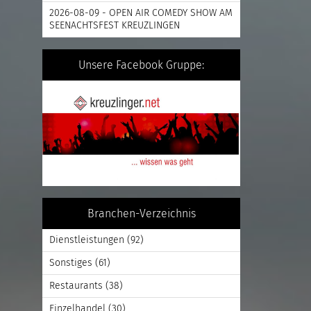
2026-08-09 - OPEN AIR COMEDY SHOW AM
SEENACHTSFEST KREUZLINGEN
Unsere Facebook Gruppe:
Branchen-Verzeichnis
Dienstleistungen
(92)
Sonstiges
(61)
Restaurants
(38)
Einzelhandel
(30)