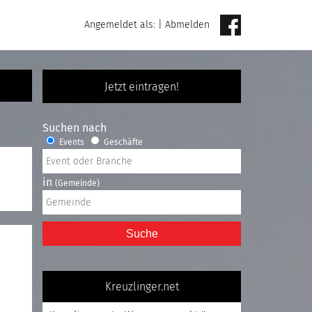
Angemeldet als:
|
Abmelden
Jetzt eintragen!
Suchen nach
Events
Geschäfte
in
(Gemeinde)
Suche
Kreuzlinger.net