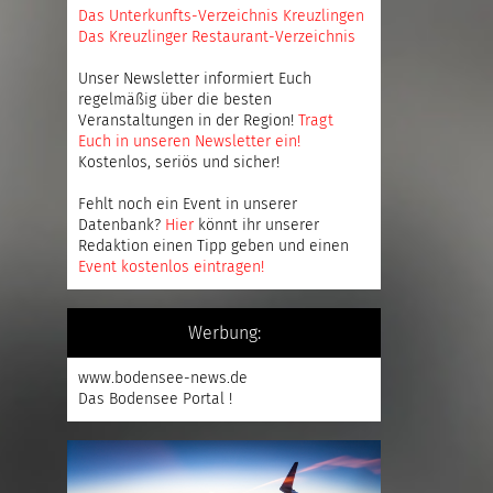
Das Unterkunfts-Verzeichnis Kreuzlingen
Das Kreuzlinger Restaurant-Verzeichnis
Unser Newsletter informiert Euch
regelmäßig über die besten
Veranstaltungen in der Region!
Tragt
Euch in unseren Newsletter ein
!
Kostenlos, seriös und sicher!
Fehlt noch ein Event in unserer
Datenbank?
Hier
könnt ihr unserer
Redaktion einen Tipp geben und einen
Event kostenlos eintragen
!
Werbung:
www.bodensee-news.de
Das Bodensee Portal !