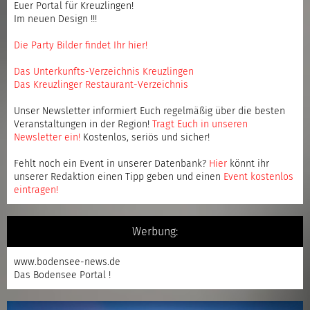
Euer Portal für Kreuzlingen!
Im neuen Design !!!
Die Party Bilder findet Ihr hier!
Das Unterkunfts-Verzeichnis Kreuzlingen
Das Kreuzlinger Restaurant-Verzeichnis
Unser Newsletter informiert Euch regelmäßig über die besten
Veranstaltungen in der Region!
Tragt Euch in unseren
Newsletter ein
!
Kostenlos, seriös und sicher!
Fehlt noch ein Event in unserer Datenbank?
Hier
könnt ihr
unserer Redaktion einen Tipp geben und einen
Event kostenlos
eintragen
!
Werbung:
www.bodensee-news.de
Das Bodensee Portal !