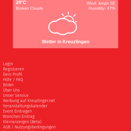
29°C
Wind: 4mph SE
Broken Clouds
Humidity: 47%
Wetter in Kreuzlingen
Login
Registieren
Dein Profil
Hilfe / FAQ
Bilder
Über Uns
Unser Service
Werbung auf Kreuzlinger.net
Veranstaltungskalender
Event Eintragen
Branchen Eintrag
Kleinanzeigen (Beta)
AGB / Nutzungsbedingungen