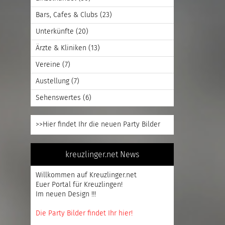
Bars, Cafes & Clubs
(23)
Unterkünfte
(20)
Ärzte & Kliniken
(13)
Vereine
(7)
Austellung
(7)
Sehenswertes
(6)
>>Hier findet Ihr die neuen Party Bilder
kreuzlinger.net News
Willkommen auf Kreuzlinger.net
Euer Portal für Kreuzlingen!
Im neuen Design !!!
Die Party Bilder findet Ihr hier!