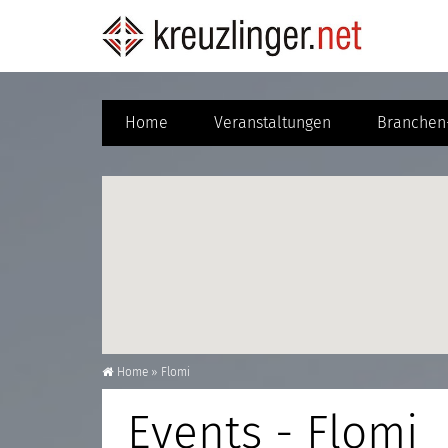
Home
Veranstaltungen
Branchen-
Home
»
Flomi
Events - Flomi