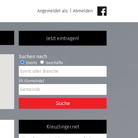
Angemeldet als:
|
Abmelden
Jetzt eintragen!
Suchen nach
Events
Geschäfte
in
(Gemeinde)
Suche
Kreuzlinger.net