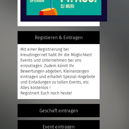
Registieren & Eintragen
Mit einer
Registrierung
bei
kreuzlinger.net habt Ihr die Möglichkeit
Events und Unternehmen bei uns
einzutragen. Zudem könnt Ihr
Bewertungen abgeben, Kleinanzeigen
eintragen und erhaltet Spezial-Angebote
und Einladungen zu tollen Events, etc.
Alles kostenlos !
Registriert
Euch noch heute!
Geschäft eintragen
Event eintragen