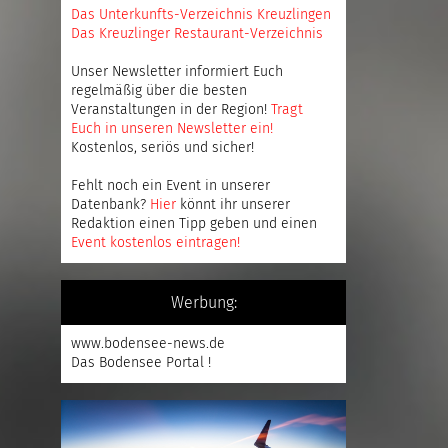
Das Unterkunfts-Verzeichnis Kreuzlingen
Das Kreuzlinger Restaurant-Verzeichnis
Unser Newsletter informiert Euch
regelmäßig über die besten
Veranstaltungen in der Region!
Tragt
Euch in unseren Newsletter ein
!
Kostenlos, seriös und sicher!
Fehlt noch ein Event in unserer
Datenbank?
Hier
könnt ihr unserer
Redaktion einen Tipp geben und einen
Event kostenlos eintragen
!
Werbung:
www.bodensee-news.de
Das Bodensee Portal !