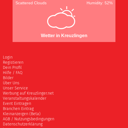
Scattered Clouds
Humidity: 52%
Wetter in Kreuzlingen
Login
Registieren
Dein Profil
Hilfe / FAQ
Bilder
Über Uns
Unser Service
Werbung auf Kreuzlinger.net
Veranstaltungskalender
Event Eintragen
Branchen Eintrag
Kleinanzeigen (Beta)
AGB / Nutzungsbedingungen
Datenschutzerklärung