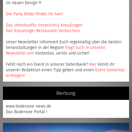
Im neuen Design !!!
Die Party Bilder findet Ihr hier!
Das Unterkunfts-Verzeichnis Kreuzlingen
Das Kreuzlinger Restaurant-Verzeichnis
Unser Newsletter informiert Euch regelmäßig über die besten
Veranstaltungen in der Region!
Tragt Euch in unseren
Newsletter ein
!
Kostenlos, seriös und sicher!
Fehlt noch ein Event in unserer Datenbank?
Hier
könnt ihr
unserer Redaktion einen Tipp geben und einen
Event kostenlos
eintragen
!
Werbung:
www.bodensee-news.de
Das Bodensee Portal !