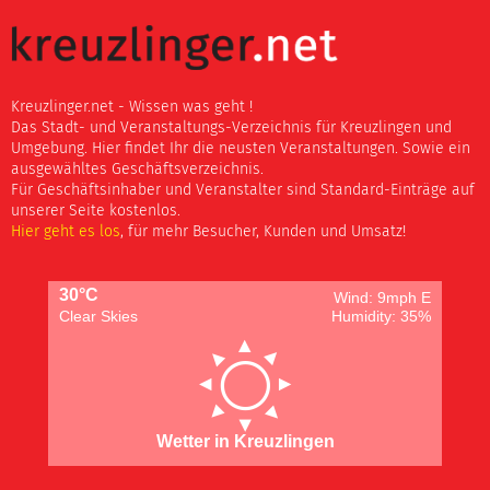
Kreuzlinger.net - Wissen was geht !
Das Stadt- und Veranstaltungs-Verzeichnis für Kreuzlingen und
Umgebung. Hier findet Ihr die neusten Veranstaltungen. Sowie ein
ausgewähltes Geschäftsverzeichnis.
Für Geschäftsinhaber und Veranstalter sind Standard-Einträge auf
unserer Seite kostenlos.
Hier geht es los
, für mehr Besucher, Kunden und Umsatz!
30°C
Wind: 9mph E
Clear Skies
Humidity: 35%
Wetter in Kreuzlingen