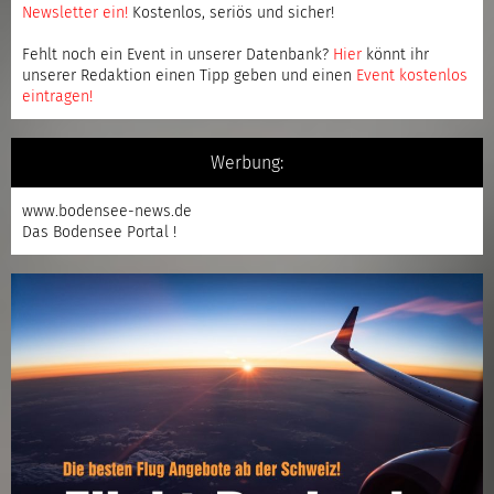
Newsletter ein
!
Kostenlos, seriös und sicher!
Fehlt noch ein Event in unserer Datenbank?
Hier
könnt ihr
unserer Redaktion einen Tipp geben und einen
Event kostenlos
eintragen
!
Werbung:
www.bodensee-news.de
Das Bodensee Portal !