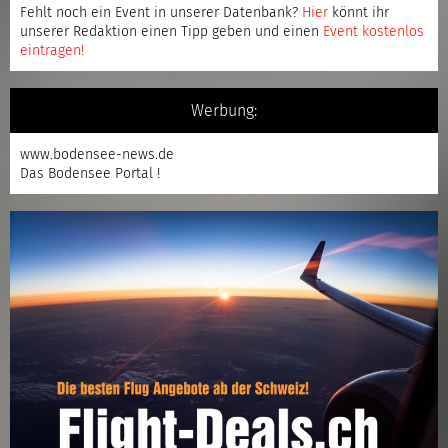
Fehlt noch ein Event in unserer Datenbank?
Hier
könnt ihr
unserer Redaktion einen Tipp geben und einen
Event kostenlos
eintragen
!
Werbung:
www.bodensee-news.de
Das Bodensee Portal !