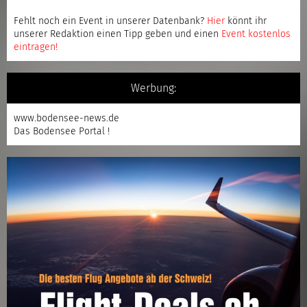
Fehlt noch ein Event in unserer Datenbank?
Hier
könnt ihr
unserer Redaktion einen Tipp geben und einen
Event kostenlos
eintragen
!
Werbung:
www.bodensee-news.de
Das Bodensee Portal !