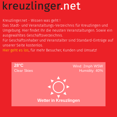
Kreuzlinger.net - Wissen was geht !
Das Stadt- und Veranstaltungs-Verzeichnis für Kreuzlingen und
Umgebung. Hier findet Ihr die neusten Veranstaltungen. Sowie ein
ausgewähltes Geschäftsverzeichnis.
Für Geschäftsinhaber und Veranstalter sind Standard-Einträge auf
unserer Seite kostenlos.
Hier geht es los
, für mehr Besucher, Kunden und Umsatz!
28°C
Wind: 2mph WSW
Clear Skies
Humidity: 40%
Wetter in Kreuzlingen