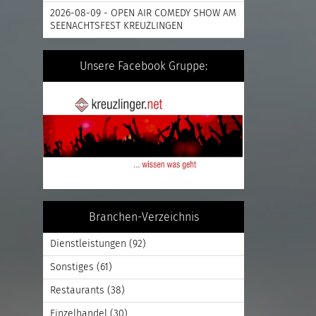
2026-08-09 - OPEN AIR COMEDY SHOW AM
SEENACHTSFEST KREUZLINGEN
Unsere Facebook Gruppe:
Branchen-Verzeichnis
Dienstleistungen
(92)
Sonstiges
(61)
Restaurants
(38)
Einzelhandel
(30)