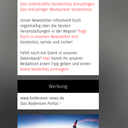
Das Unterkunfts-Verzeichnis Kreuzlingen
Das Kreuzlinger Restaurant-Verzeichnis
Unser Newsletter informiert Euch
regelmäßig über die besten
Veranstaltungen in der Region!
Tragt
Euch in unseren Newsletter ein
!
Kostenlos, seriös und sicher!
Fehlt noch ein Event in unserer
Datenbank?
Hier
könnt ihr unserer
Redaktion einen Tipp geben und einen
Event kostenlos eintragen
!
Werbung:
www.bodensee-news.de
Das Bodensee Portal !