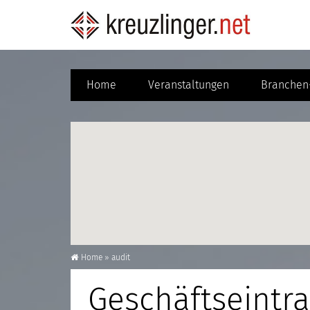
Home
Veranstaltungen
Branchen-
Home
»
audit
Geschäftseintra