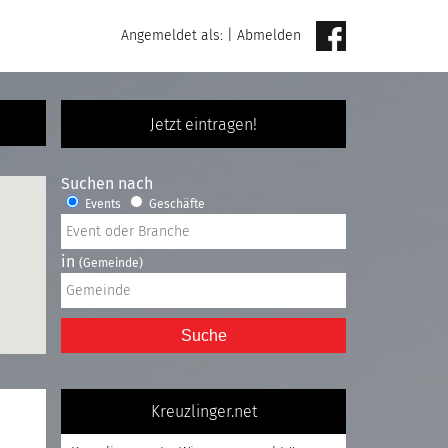
Angemeldet als:
|
Abmelden
Jetzt eintragen!
Suchen nach
Events
Geschäfte
in
(Gemeinde)
Suche
Kreuzlinger.net