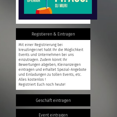
Registieren & Eintragen
Mit einer
Registrierung
bei
kreuzlinger.net habt Ihr die Möglichkeit
Events und Unternehmen bei uns
einzutragen. Zudem könnt Ihr
Bewertungen abgeben, Kleinanzeigen
eintragen und erhaltet Spezial-Angebote
und Einladungen zu tollen Events, etc.
Alles kostenlos !
Registriert
Euch noch heute!
Geschäft eintragen
Event eintragen