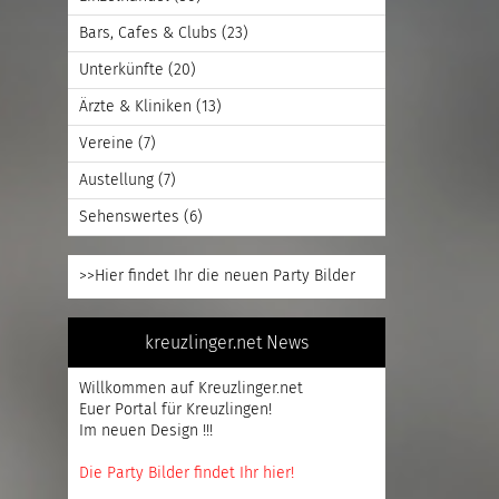
Bars, Cafes & Clubs
(23)
Unterkünfte
(20)
Ärzte & Kliniken
(13)
Vereine
(7)
Austellung
(7)
Sehenswertes
(6)
>>Hier findet Ihr die neuen Party Bilder
kreuzlinger.net News
Willkommen auf Kreuzlinger.net
Euer Portal für Kreuzlingen!
Im neuen Design !!!
Die Party Bilder findet Ihr hier!