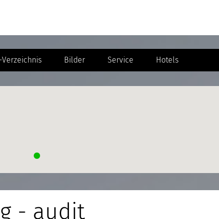
Verzeichnis
Bilder
Service
Hotels
g - audit