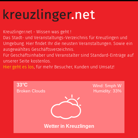
Kreuzlinger.net - Wissen was geht !
Das Stadt- und Veranstaltungs-Verzeichnis für Kreuzlingen und
Umgebung. Hier findet Ihr die neusten Veranstaltungen. Sowie ein
ausgewähltes Geschäftsverzeichnis.
Für Geschäftsinhaber und Veranstalter sind Standard-Einträge auf
unserer Seite kostenlos.
Hier geht es los
, für mehr Besucher, Kunden und Umsatz!
33°C
Wind: 5mph W
Broken Clouds
Humidity: 33%
Wetter in Kreuzlingen