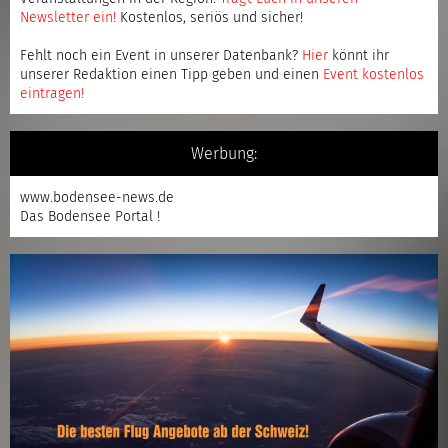
Newsletter ein
!
Kostenlos, seriös und sicher!
Fehlt noch ein Event in unserer Datenbank?
Hier
könnt ihr
unserer Redaktion einen Tipp geben und einen
Event kostenlos
eintragen
!
Werbung:
www.bodensee-news.de
Das Bodensee Portal !