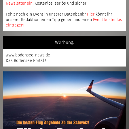
Newsletter ein
!
Kostenlos, seriös und sicher!
Fehlt noch ein Event in unserer Datenbank?
Hier
könnt ihr
unserer Redaktion einen Tipp geben und einen
Event kostenlos
eintragen
!
Werbung:
www.bodensee-news.de
Das Bodensee Portal !