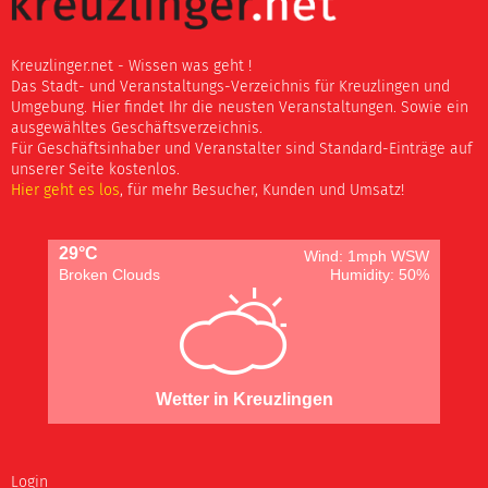
Kreuzlinger.net - Wissen was geht !
Das Stadt- und Veranstaltungs-Verzeichnis für Kreuzlingen und
Umgebung. Hier findet Ihr die neusten Veranstaltungen. Sowie ein
ausgewähltes Geschäftsverzeichnis.
Für Geschäftsinhaber und Veranstalter sind Standard-Einträge auf
unserer Seite kostenlos.
Hier geht es los
, für mehr Besucher, Kunden und Umsatz!
29°C
Wind: 1mph WSW
Broken Clouds
Humidity: 50%
Wetter in Kreuzlingen
Login