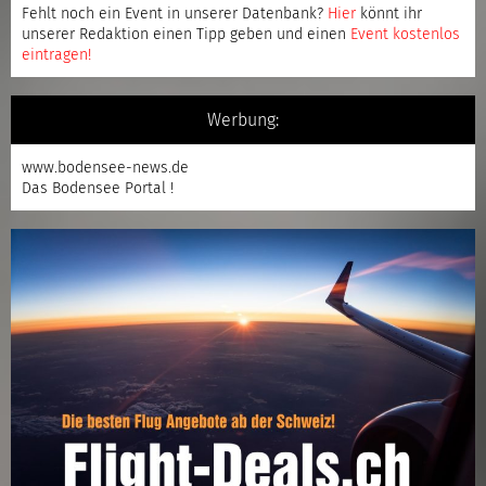
Fehlt noch ein Event in unserer Datenbank?
Hier
könnt ihr
unserer Redaktion einen Tipp geben und einen
Event kostenlos
eintragen
!
Werbung:
www.bodensee-news.de
Das Bodensee Portal !