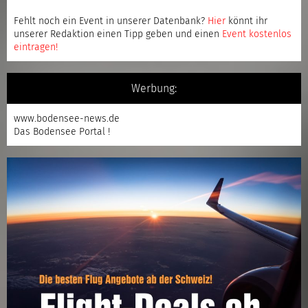
Fehlt noch ein Event in unserer Datenbank?
Hier
könnt ihr
unserer Redaktion einen Tipp geben und einen
Event kostenlos
eintragen
!
Werbung:
www.bodensee-news.de
Das Bodensee Portal !