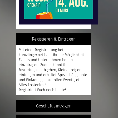
Registieren & Eintragen
Mit einer
Registrierung
bei
kreuzlinger.net habt Ihr die Möglichkeit
Events und Unternehmen bei uns
einzutragen. Zudem könnt Ihr
Bewertungen abgeben, Kleinanzeigen
eintragen und erhaltet Spezial-Angebote
und Einladungen zu tollen Events, etc.
Alles kostenlos !
Registriert
Euch noch heute!
Geschäft eintragen