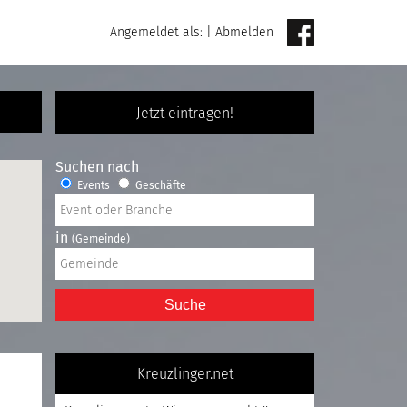
Angemeldet als:
|
Abmelden
Jetzt eintragen!
Suchen nach
Events
Geschäfte
in
(Gemeinde)
Suche
Kreuzlinger.net