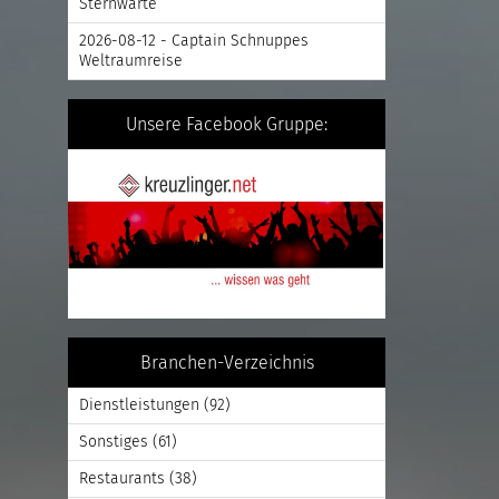
Sternwarte
2026-08-12 - Captain Schnuppes
Weltraumreise
Unsere Facebook Gruppe:
Branchen-Verzeichnis
Dienstleistungen
(92)
Sonstiges
(61)
Restaurants
(38)