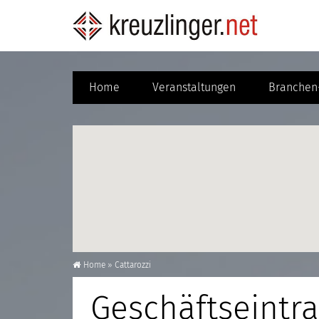
Home
Veranstaltungen
Branchen-
Home
»
Cattarozzi
Geschäftseintra