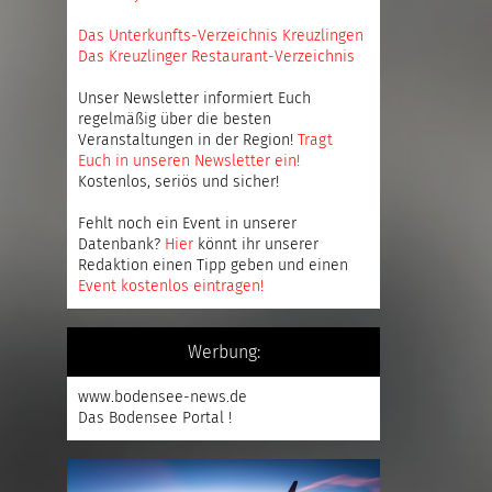
Das Unterkunfts-Verzeichnis Kreuzlingen
Das Kreuzlinger Restaurant-Verzeichnis
Unser Newsletter informiert Euch
regelmäßig über die besten
Veranstaltungen in der Region!
Tragt
Euch in unseren Newsletter ein
!
Kostenlos, seriös und sicher!
Fehlt noch ein Event in unserer
Datenbank?
Hier
könnt ihr unserer
Redaktion einen Tipp geben und einen
Event kostenlos eintragen
!
Werbung:
www.bodensee-news.de
Das Bodensee Portal !