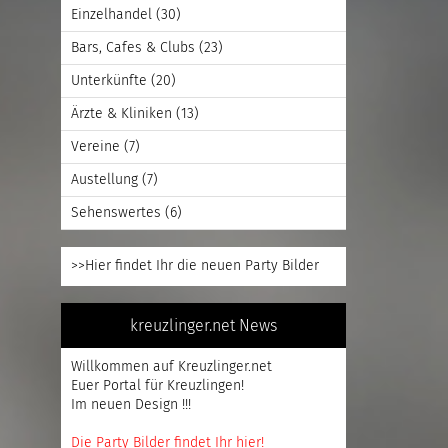
Einzelhandel
(30)
Bars, Cafes & Clubs
(23)
Unterkünfte
(20)
Ärzte & Kliniken
(13)
Vereine
(7)
Austellung
(7)
Sehenswertes
(6)
>>Hier findet Ihr die neuen Party Bilder
kreuzlinger.net News
Willkommen auf Kreuzlinger.net
Euer Portal für Kreuzlingen!
Im neuen Design !!!
Die Party Bilder findet Ihr hier!