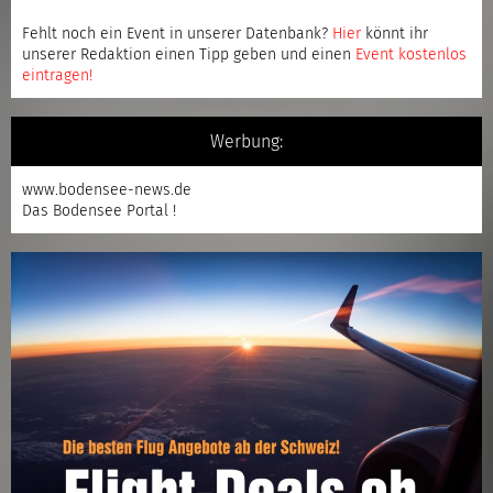
Fehlt noch ein Event in unserer Datenbank?
Hier
könnt ihr
unserer Redaktion einen Tipp geben und einen
Event kostenlos
eintragen
!
Werbung:
www.bodensee-news.de
Das Bodensee Portal !