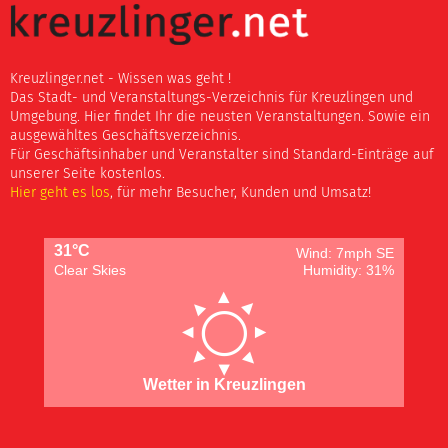
Kreuzlinger.net - Wissen was geht !
Das Stadt- und Veranstaltungs-Verzeichnis für Kreuzlingen und
Umgebung. Hier findet Ihr die neusten Veranstaltungen. Sowie ein
ausgewähltes Geschäftsverzeichnis.
Für Geschäftsinhaber und Veranstalter sind Standard-Einträge auf
unserer Seite kostenlos.
Hier geht es los
, für mehr Besucher, Kunden und Umsatz!
31°C
Wind: 7mph SE
Clear Skies
Humidity: 31%
Wetter in Kreuzlingen