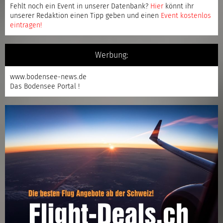
Fehlt noch ein Event in unserer Datenbank?
Hier
könnt ihr
unserer Redaktion einen Tipp geben und einen
Event kostenlos
eintragen
!
Werbung:
www.bodensee-news.de
Das Bodensee Portal !