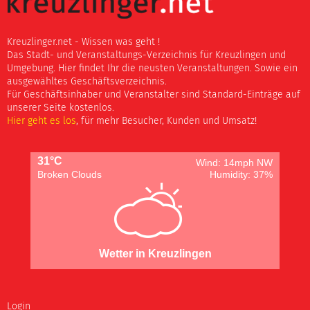
Kreuzlinger.net - Wissen was geht !
Das Stadt- und Veranstaltungs-Verzeichnis für Kreuzlingen und
Umgebung. Hier findet Ihr die neusten Veranstaltungen. Sowie ein
ausgewähltes Geschäftsverzeichnis.
Für Geschäftsinhaber und Veranstalter sind Standard-Einträge auf
unserer Seite kostenlos.
Hier geht es los
, für mehr Besucher, Kunden und Umsatz!
31°C
Wind: 14mph NW
Broken Clouds
Humidity: 37%
Wetter in Kreuzlingen
Login