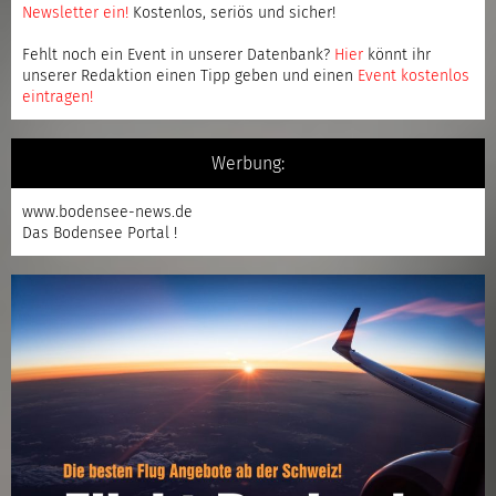
Newsletter ein
!
Kostenlos, seriös und sicher!
Fehlt noch ein Event in unserer Datenbank?
Hier
könnt ihr
unserer Redaktion einen Tipp geben und einen
Event kostenlos
eintragen
!
Werbung:
www.bodensee-news.de
Das Bodensee Portal !