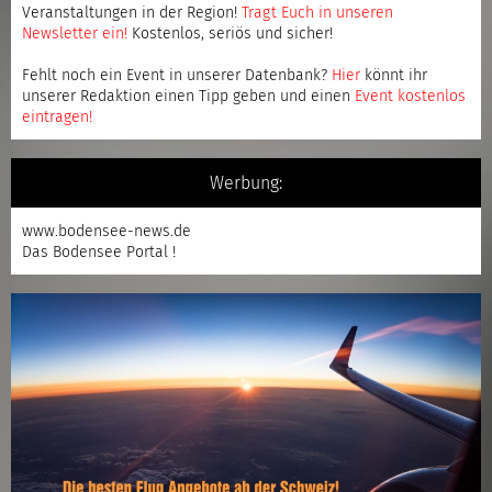
Veranstaltungen in der Region!
Tragt Euch in unseren
Newsletter ein
!
Kostenlos, seriös und sicher!
Fehlt noch ein Event in unserer Datenbank?
Hier
könnt ihr
unserer Redaktion einen Tipp geben und einen
Event kostenlos
eintragen
!
Werbung:
www.bodensee-news.de
Das Bodensee Portal !