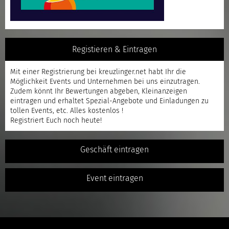
Registieren & Eintragen
Mit einer
Registrierung
bei kreuzlinger.net habt Ihr die
Möglichkeit Events und Unternehmen bei uns einzutragen.
Zudem könnt Ihr Bewertungen abgeben, Kleinanzeigen
eintragen und erhaltet Spezial-Angebote und Einladungen zu
tollen Events, etc. Alles kostenlos !
Registriert
Euch noch heute!
Geschäft eintragen
Event eintragen