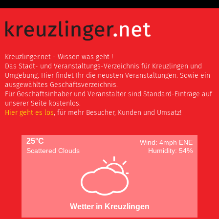
Kreuzlinger.net - Wissen was geht !
Das Stadt- und Veranstaltungs-Verzeichnis für Kreuzlingen und
Umgebung. Hier findet Ihr die neusten Veranstaltungen. Sowie ein
ausgewähltes Geschäftsverzeichnis.
Für Geschäftsinhaber und Veranstalter sind Standard-Einträge auf
unserer Seite kostenlos.
Hier geht es los
, für mehr Besucher, Kunden und Umsatz!
25°C
Wind: 4mph ENE
Scattered Clouds
Humidity: 54%
Wetter in Kreuzlingen