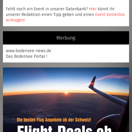
Fehlt noch ein Event in unserer Datenbank?
Hier
könnt ihr
unserer Redaktion einen Tipp geben und einen
Event kostenlos
eintragen
!
Werbung:
www.bodensee-news.de
Das Bodensee Portal !