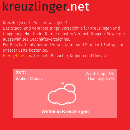
Kreuzlinger.net - Wissen was geht !
Das Stadt- und Veranstaltungs-Verzeichnis für Kreuzlingen und
Umgebung. Hier findet Ihr die neusten Veranstaltungen. Sowie ein
ausgewähltes Geschäftsverzeichnis.
Für Geschäftsinhaber und Veranstalter sind Standard-Einträge auf
unserer Seite kostenlos.
Hier geht es los
, für mehr Besucher, Kunden und Umsatz!
23°C
Wind: 6mph NE
Broken Clouds
Humidity: 57%
Wetter in Kreuzlingen