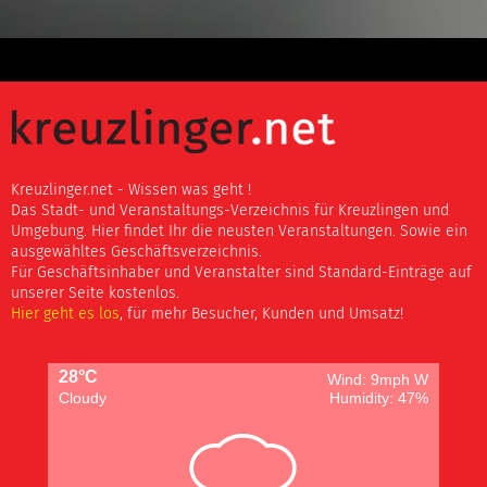
Kreuzlinger.net - Wissen was geht !
Das Stadt- und Veranstaltungs-Verzeichnis für Kreuzlingen und
Umgebung. Hier findet Ihr die neusten Veranstaltungen. Sowie ein
ausgewähltes Geschäftsverzeichnis.
Für Geschäftsinhaber und Veranstalter sind Standard-Einträge auf
unserer Seite kostenlos.
Hier geht es los
, für mehr Besucher, Kunden und Umsatz!
28°C
Wind: 9mph W
Cloudy
Humidity: 47%