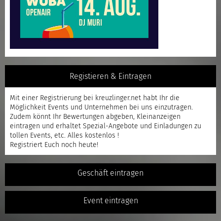
Registieren & Eintragen
Mit einer
Registrierung
bei kreuzlinger.net habt Ihr die
Möglichkeit Events und Unternehmen bei uns einzutragen.
Zudem könnt Ihr Bewertungen abgeben, Kleinanzeigen
eintragen und erhaltet Spezial-Angebote und Einladungen zu
tollen Events, etc. Alles kostenlos !
Registriert
Euch noch heute!
Geschäft eintragen
Event eintragen