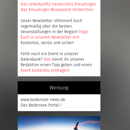
Das Unterkunfts-Verzeichnis Kreuzlingen
Das Kreuzlinger Restaurant-Verzeichnis
Unser Newsletter informiert Euch
regelmäßig über die besten
Veranstaltungen in der Region!
Tragt
Euch in unseren Newsletter ein
!
Kostenlos, seriös und sicher!
Fehlt noch ein Event in unserer
Datenbank?
Hier
könnt ihr unserer
Redaktion einen Tipp geben und einen
Event kostenlos eintragen
!
Werbung:
www.bodensee-news.de
Das Bodensee Portal !