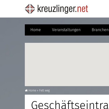
Home
Veranstaltungen
Branchen-
Home
»
Fett weg
Geschäftseintra