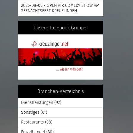
2026-08-09 - OPEN AIR COMEDY SHOW AM
SEENACHTSFEST KREUZLINGEN
Unsere Facebook Gruppe:
Branchen-Verzeichnis
Dienstleistungen
(92)
Sonstiges
(61)
Restaurants
(38)
Einzelhandel
(30)