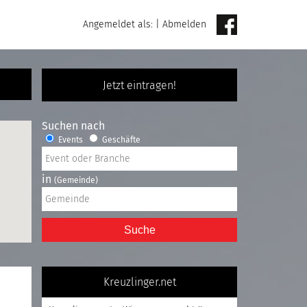
Angemeldet als:
|
Abmelden
Jetzt eintragen!
Suchen nach
Events
Geschäfte
in
(Gemeinde)
Suche
Kreuzlinger.net