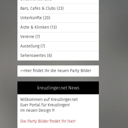
Bars, Cafes & Clubs
(23)
Unterkünfte
(20)
Ärzte & Kliniken
(13)
Vereine
(7)
Austellung
(7)
Sehenswertes
(6)
>>Hier findet Ihr die neuen Party Bilder
kreuzlinger.net News
Willkommen auf Kreuzlinger.net
Euer Portal für Kreuzlingen!
Im neuen Design !!!
Die Party Bilder findet Ihr hier!