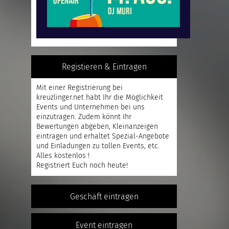
Registieren & Eintragen
Mit einer
Registrierung
bei
kreuzlinger.net habt Ihr die Möglichkeit
Events und Unternehmen bei uns
einzutragen. Zudem könnt Ihr
Bewertungen abgeben, Kleinanzeigen
eintragen und erhaltet Spezial-Angebote
und Einladungen zu tollen Events, etc.
Alles kostenlos !
Registriert
Euch noch heute!
Geschäft eintragen
Event eintragen