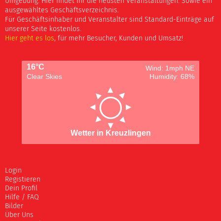
Umgebung. Hier findet Ihr die neusten Veranstaltungen. Sowie ein
ausgewähltes Geschäftsverzeichnis.
Für Geschäftsinhaber und Veranstalter sind Standard-Einträge auf
unserer Seite kostenlos.
Hier geht es los
, für mehr Besucher, Kunden und Umsatz!
16°C
Wind: 1mph NE
Clear Skies
Humidity: 68%
Wetter in Kreuzlingen
Login
Registieren
Dein Profil
Hilfe / FAQ
Bilder
Über Uns