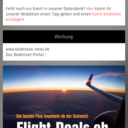
Fehlt noch ein Event in unserer Datenbank?
Hier
könnt ihr
unserer Redaktion einen Tipp geben und einen
Event kostenlos
eintragen
!
Werbung:
www.bodensee-news.de
Das Bodensee Portal !