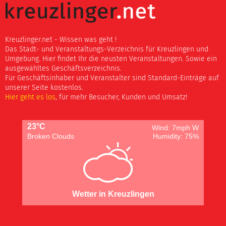
Kreuzlinger.net - Wissen was geht !
Das Stadt- und Veranstaltungs-Verzeichnis für Kreuzlingen und
Umgebung. Hier findet Ihr die neusten Veranstaltungen. Sowie ein
ausgewähltes Geschäftsverzeichnis.
Für Geschäftsinhaber und Veranstalter sind Standard-Einträge auf
unserer Seite kostenlos.
Hier geht es los
, für mehr Besucher, Kunden und Umsatz!
23°C
Wind: 7mph W
Broken Clouds
Humidity: 75%
Wetter in Kreuzlingen