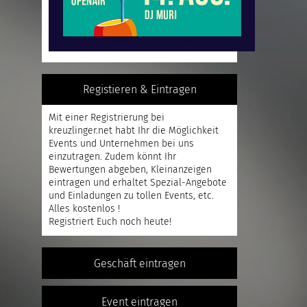
Registieren & Eintragen
Mit einer
Registrierung
bei
kreuzlinger.net habt Ihr die Möglichkeit
Events und Unternehmen bei uns
einzutragen. Zudem könnt Ihr
Bewertungen abgeben, Kleinanzeigen
eintragen und erhaltet Spezial-Angebote
und Einladungen zu tollen Events, etc.
Alles kostenlos !
Registriert
Euch noch heute!
Geschäft eintragen
Event eintragen