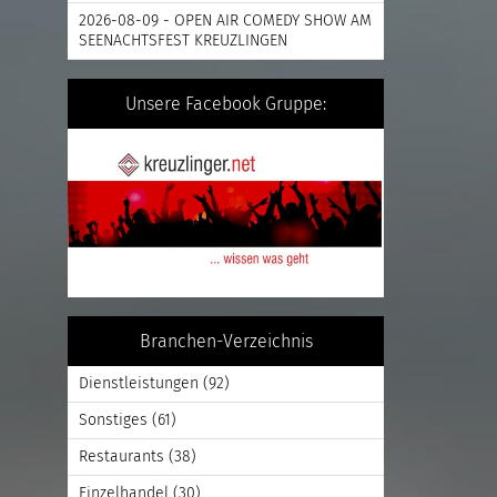
2026-08-09 - OPEN AIR COMEDY SHOW AM
SEENACHTSFEST KREUZLINGEN
Unsere Facebook Gruppe:
Branchen-Verzeichnis
Dienstleistungen
(92)
Sonstiges
(61)
Restaurants
(38)
Einzelhandel
(30)