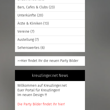
Bars, Cafes & Clubs
(23)
Unterkünfte
(20)
Ärzte & Kliniken
(13)
Vereine
(7)
Austellung
(7)
Sehenswertes
(6)
>>Hier findet Ihr die neuen Party Bilder
kreuzlinger.net News
Willkommen auf Kreuzlinger.net
Euer Portal für Kreuzlingen!
Im neuen Design !!!
Die Party Bilder findet Ihr hier!