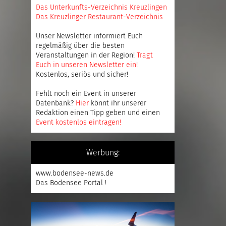
Das Unterkunfts-Verzeichnis Kreuzlingen
Das Kreuzlinger Restaurant-Verzeichnis
Unser Newsletter informiert Euch
regelmäßig über die besten
Veranstaltungen in der Region!
Tragt
Euch in unseren Newsletter ein
!
Kostenlos, seriös und sicher!
Fehlt noch ein Event in unserer
Datenbank?
Hier
könnt ihr unserer
Redaktion einen Tipp geben und einen
Event kostenlos eintragen
!
Werbung:
www.bodensee-news.de
Das Bodensee Portal !