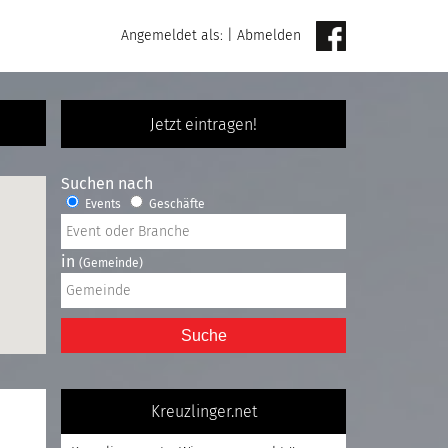
Angemeldet als:
|
Abmelden
Jetzt eintragen!
Suchen nach
Events
Geschäfte
in
(Gemeinde)
Suche
Kreuzlinger.net