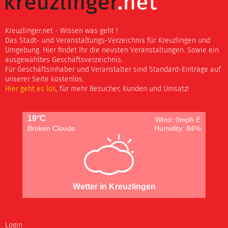
Kreuzlinger.net - Wissen was geht !
Das Stadt- und Veranstaltungs-Verzeichnis für Kreuzlingen und
Umgebung. Hier findet Ihr die neusten Veranstaltungen. Sowie ein
ausgewähltes Geschäftsverzeichnis.
Für Geschäftsinhaber und Veranstalter sind Standard-Einträge auf
unserer Seite kostenlos.
Hier geht es los
, für mehr Besucher, Kunden und Umsatz!
19°C
Wind: 0mph E
Broken Clouds
Humidity: 84%
Wetter in Kreuzlingen
Login