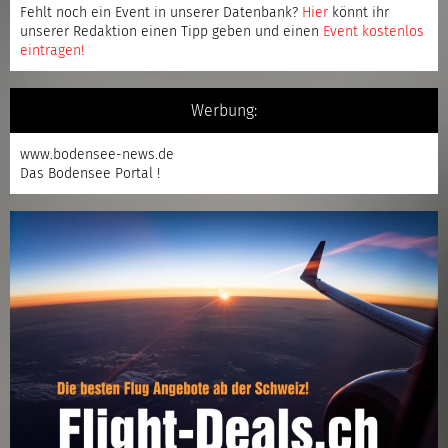
Fehlt noch ein Event in unserer Datenbank?
Hier
könnt ihr
unserer Redaktion einen Tipp geben und einen
Event kostenlos
eintragen
!
Werbung:
www.bodensee-news.de
Das Bodensee Portal !