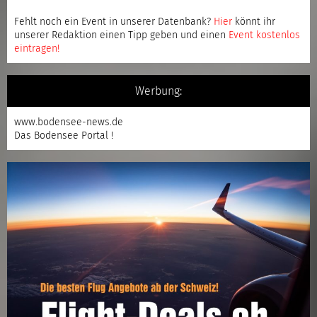
Fehlt noch ein Event in unserer Datenbank?
Hier
könnt ihr
unserer Redaktion einen Tipp geben und einen
Event kostenlos
eintragen
!
Werbung:
www.bodensee-news.de
Das Bodensee Portal !