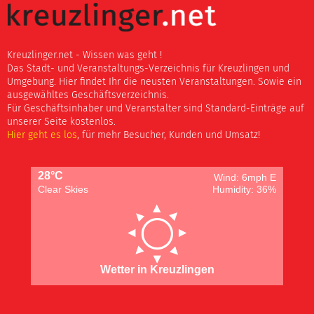
Kreuzlinger.net - Wissen was geht !
Das Stadt- und Veranstaltungs-Verzeichnis für Kreuzlingen und
Umgebung. Hier findet Ihr die neusten Veranstaltungen. Sowie ein
ausgewähltes Geschäftsverzeichnis.
Für Geschäftsinhaber und Veranstalter sind Standard-Einträge auf
unserer Seite kostenlos.
Hier geht es los
, für mehr Besucher, Kunden und Umsatz!
28°C
Wind: 6mph E
Clear Skies
Humidity: 36%
Wetter in Kreuzlingen