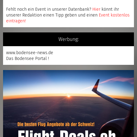
Fehlt noch ein Event in unserer Datenbank?
Hier
könnt ihr
unserer Redaktion einen Tipp geben und einen
Event kostenlos
eintragen
!
Werbung:
www.bodensee-news.de
Das Bodensee Portal !