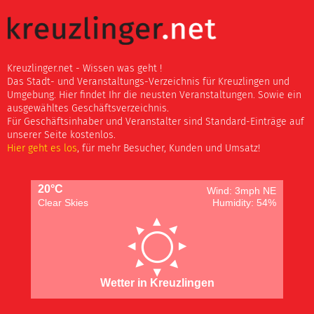
Kreuzlinger.net - Wissen was geht !
Das Stadt- und Veranstaltungs-Verzeichnis für Kreuzlingen und
Umgebung. Hier findet Ihr die neusten Veranstaltungen. Sowie ein
ausgewähltes Geschäftsverzeichnis.
Für Geschäftsinhaber und Veranstalter sind Standard-Einträge auf
unserer Seite kostenlos.
Hier geht es los
, für mehr Besucher, Kunden und Umsatz!
20°C
Wind: 3mph NE
Clear Skies
Humidity: 54%
Wetter in Kreuzlingen