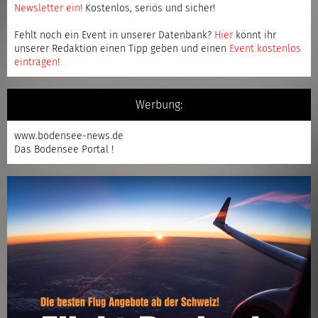
Newsletter ein
!
Kostenlos, seriös und sicher!
Fehlt noch ein Event in unserer Datenbank?
Hier
könnt ihr
unserer Redaktion einen Tipp geben und einen
Event kostenlos
eintragen
!
Werbung:
www.bodensee-news.de
Das Bodensee Portal !