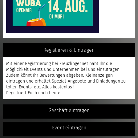
Registieren & Eintragen
Mit einer
Registrierung
bei kreuzlinger.net habt Ihr die
Möglichkeit Events und Unternehmen bei uns einzutragen.
Zudem könnt Ihr Bewertungen abgeben, Kleinanzeigen
eintragen und erhaltet Spezial-Angebote und Einladungen zu
tollen Events, etc. Alles kostenlos !
Registriert
Euch noch heute!
Geschäft eintragen
Event eintragen