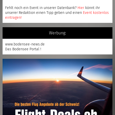
Fehlt noch ein Event in unserer Datenbank?
Hier
könnt ihr
unserer Redaktion einen Tipp geben und einen
Event kostenlos
eintragen
!
Werbung:
www.bodensee-news.de
Das Bodensee Portal !