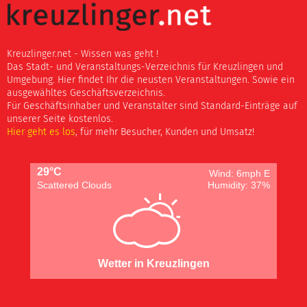
Kreuzlinger.net - Wissen was geht !
Das Stadt- und Veranstaltungs-Verzeichnis für Kreuzlingen und
Umgebung. Hier findet Ihr die neusten Veranstaltungen. Sowie ein
ausgewähltes Geschäftsverzeichnis.
Für Geschäftsinhaber und Veranstalter sind Standard-Einträge auf
unserer Seite kostenlos.
Hier geht es los
, für mehr Besucher, Kunden und Umsatz!
29°C
Wind: 6mph E
Scattered Clouds
Humidity: 37%
Wetter in Kreuzlingen