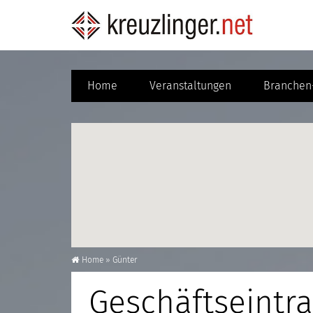
Home
Veranstaltungen
Branchen-
Home
»
Günter
Geschäftseintra