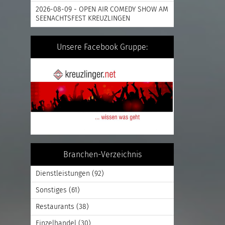
2026-08-09 - OPEN AIR COMEDY SHOW AM
SEENACHTSFEST KREUZLINGEN
Unsere Facebook Gruppe:
Branchen-Verzeichnis
Dienstleistungen
(92)
Sonstiges
(61)
Restaurants
(38)
Einzelhandel
(30)