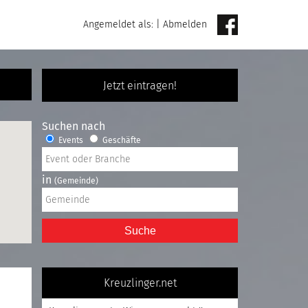
Angemeldet als:
|
Abmelden
Jetzt eintragen!
Suchen nach
Events
Geschäfte
in
(Gemeinde)
Suche
Kreuzlinger.net