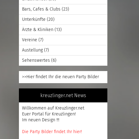
Bars, Cafes & Clubs
(23)
Unterkünfte
(20)
Ärzte & Kliniken
(13)
Vereine
(7)
Austellung
(7)
Sehenswertes
(6)
>>Hier findet Ihr die neuen Party Bilder
kreuzlinger.net News
Willkommen auf Kreuzlinger.net
Euer Portal für Kreuzlingen!
Im neuen Design !!!
Die Party Bilder findet Ihr hier!