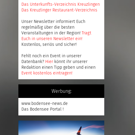
Das Unterkunfts-Verzeichnis Kreuzlingen
Das Kreuzlinger Restaurant-Verzeichnis
Unser Newsletter informiert Euch
regelmäßig über die besten
Veranstaltungen in der Region!
Tragt
Euch in unseren Newsletter ein
!
Kostenlos, seriös und sicher!
Fehlt noch ein Event in unserer
Datenbank?
Hier
könnt ihr unserer
Redaktion einen Tipp geben und einen
Event kostenlos eintragen
!
Werbung:
www.bodensee-news.de
Das Bodensee Portal !