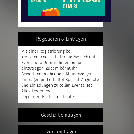
Registieren & Eintragen
Mit einer
Registrierung
bei
kreuzlinger.net habt Ihr die Möglichkeit
Events und Unternehmen bei uns
einzutragen. Zudem könnt Ihr
Bewertungen abgeben, Kleinanzeigen
eintragen und erhaltet Spezial-Angebote
und Einladungen zu tollen Events, etc.
Alles kostenlos !
Registriert
Euch noch heute!
Geschäft eintragen
Event eintragen