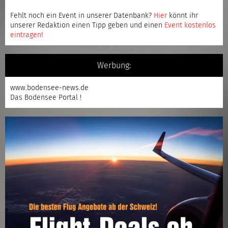
Fehlt noch ein Event in unserer Datenbank?
Hier
könnt ihr
unserer Redaktion einen Tipp geben und einen
Event kostenlos
eintragen
!
Werbung:
www.bodensee-news.de
Das Bodensee Portal !