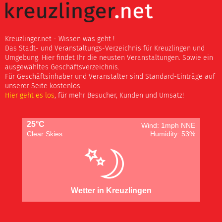
Kreuzlinger.net - Wissen was geht !
Das Stadt- und Veranstaltungs-Verzeichnis für Kreuzlingen und
Umgebung. Hier findet Ihr die neusten Veranstaltungen. Sowie ein
ausgewähltes Geschäftsverzeichnis.
Für Geschäftsinhaber und Veranstalter sind Standard-Einträge auf
unserer Seite kostenlos.
Hier geht es los
, für mehr Besucher, Kunden und Umsatz!
25°C
Wind: 1mph NNE
Clear Skies
Humidity: 53%
Wetter in Kreuzlingen