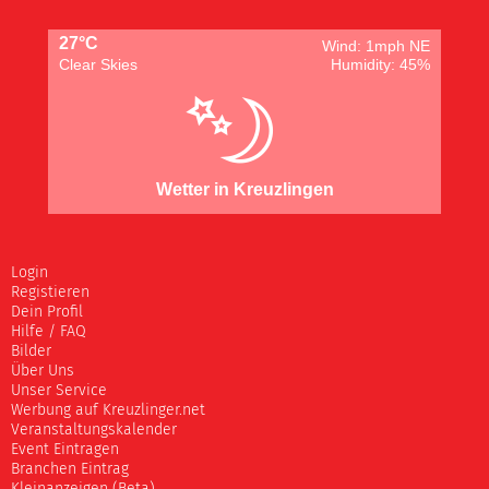
27°C
Wind: 1mph NE
Clear Skies
Humidity: 45%
Wetter in Kreuzlingen
Login
Registieren
Dein Profil
Hilfe / FAQ
Bilder
Über Uns
Unser Service
Werbung auf Kreuzlinger.net
Veranstaltungskalender
Event Eintragen
Branchen Eintrag
Kleinanzeigen (Beta)