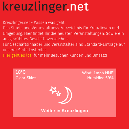
Kreuzlinger.net - Wissen was geht !
Das Stadt- und Veranstaltungs-Verzeichnis für Kreuzlingen und
Umgebung. Hier findet Ihr die neusten Veranstaltungen. Sowie ein
ausgewähltes Geschäftsverzeichnis.
Für Geschäftsinhaber und Veranstalter sind Standard-Einträge auf
unserer Seite kostenlos.
Hier geht es los
, für mehr Besucher, Kunden und Umsatz!
18°C
Wind: 1mph NNE
Clear Skies
Humidity: 69%
Wetter in Kreuzlingen