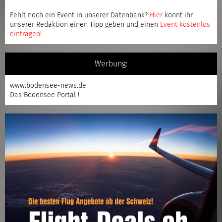
Fehlt noch ein Event in unserer Datenbank?
Hier
könnt ihr
unserer Redaktion einen Tipp geben und einen
Event kostenlos
eintragen
!
Werbung:
www.bodensee-news.de
Das Bodensee Portal !