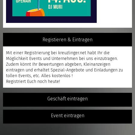
Registieren & Eintragen
Mit einer
Registrierung
bei kreuzlinger.net habt Ihr die
Möglichkeit Events und Unternehmen bei uns einzutragen.
Zudem könnt Ihr Bewertungen abgeben, Kleinanzeigen
eintragen und erhaltet Spezial-Angebote und Einladungen zu
tollen Events, etc. Alles kostenlos !
Registriert
Euch noch heute!
Geschäft eintragen
Event eintragen