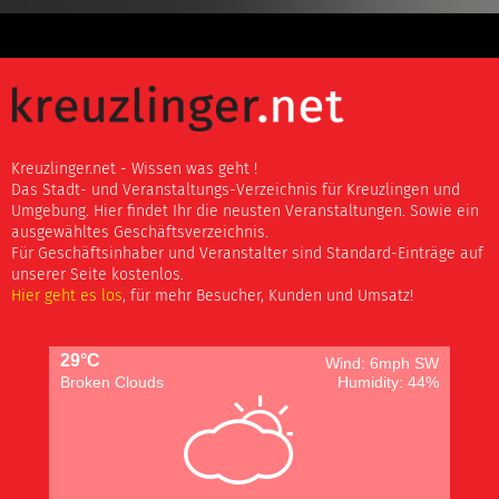
Kreuzlinger.net - Wissen was geht !
Das Stadt- und Veranstaltungs-Verzeichnis für Kreuzlingen und
Umgebung. Hier findet Ihr die neusten Veranstaltungen. Sowie ein
ausgewähltes Geschäftsverzeichnis.
Für Geschäftsinhaber und Veranstalter sind Standard-Einträge auf
unserer Seite kostenlos.
Hier geht es los
, für mehr Besucher, Kunden und Umsatz!
29°C
Wind: 6mph SW
Broken Clouds
Humidity: 44%