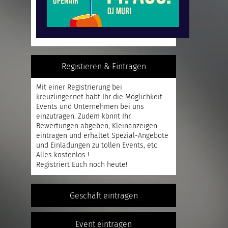
Registieren & Eintragen
Mit einer
Registrierung
bei
kreuzlinger.net habt Ihr die Möglichkeit
Events und Unternehmen bei uns
einzutragen. Zudem könnt Ihr
Bewertungen abgeben, Kleinanzeigen
eintragen und erhaltet Spezial-Angebote
und Einladungen zu tollen Events, etc.
Alles kostenlos !
Registriert
Euch noch heute!
Geschäft eintragen
Event eintragen