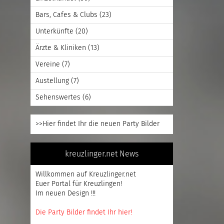
Bars, Cafes & Clubs
(23)
Unterkünfte
(20)
Ärzte & Kliniken
(13)
Vereine
(7)
Austellung
(7)
Sehenswertes
(6)
>>Hier findet Ihr die neuen Party Bilder
kreuzlinger.net News
Willkommen auf Kreuzlinger.net
Euer Portal für Kreuzlingen!
Im neuen Design !!!
Die Party Bilder findet Ihr hier!