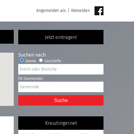
Angemeldet als:
|
Abmelden
Jetzt eintragen!
Suchen nach
Events
Geschäfte
in
(Gemeinde)
Suche
Kreuzlinger.net