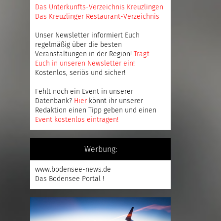
Das Unterkunfts-Verzeichnis Kreuzlingen
Das Kreuzlinger Restaurant-Verzeichnis
Unser Newsletter informiert Euch
regelmäßig über die besten
Veranstaltungen in der Region!
Tragt
Euch in unseren Newsletter ein
!
Kostenlos, seriös und sicher!
Fehlt noch ein Event in unserer
Datenbank?
Hier
könnt ihr unserer
Redaktion einen Tipp geben und einen
Event kostenlos eintragen
!
Werbung:
www.bodensee-news.de
Das Bodensee Portal !