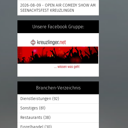
2026-08-09 - OPEN AIR COMEDY SHOW AM
SEENACHTSFEST KREUZLINGEN
Unsere Facebook Gruppe:
Branchen-Verzeichnis
Dienstleistungen
(92)
Sonstiges
(61)
Restaurants
(38)
Einzelhandel
(30)