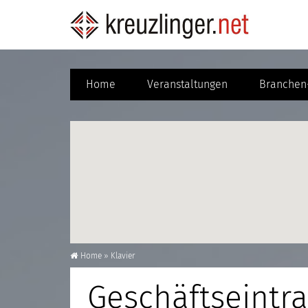
Home
Veranstaltungen
Branchen-
Home
»
Klavier
Geschäftseintra