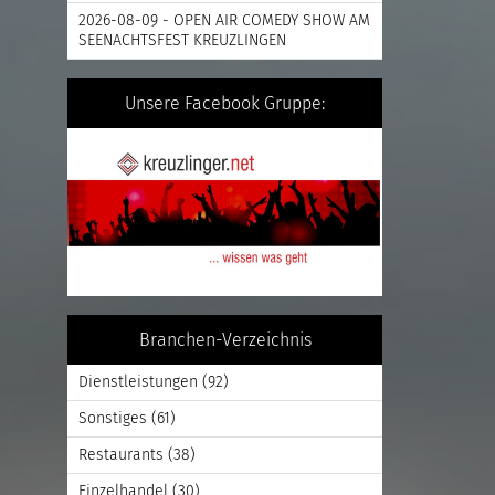
2026-08-09 - OPEN AIR COMEDY SHOW AM
SEENACHTSFEST KREUZLINGEN
Unsere Facebook Gruppe:
Branchen-Verzeichnis
Dienstleistungen
(92)
Sonstiges
(61)
Restaurants
(38)
Einzelhandel
(30)