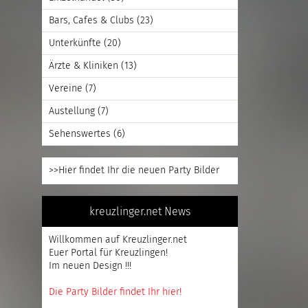
Bars, Cafes & Clubs
(23)
Unterkünfte
(20)
Ärzte & Kliniken
(13)
Vereine
(7)
Austellung
(7)
Sehenswertes
(6)
>>Hier findet Ihr die neuen Party Bilder
kreuzlinger.net News
Willkommen auf Kreuzlinger.net
Euer Portal für Kreuzlingen!
Im neuen Design !!!
Die Party Bilder findet Ihr hier!