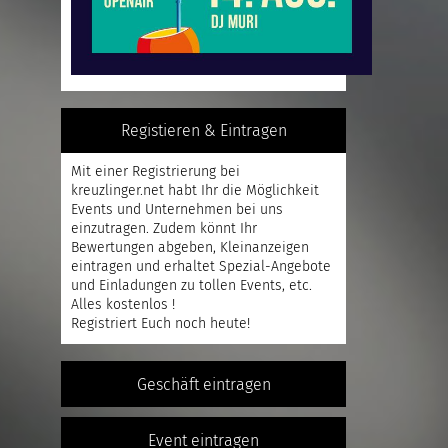
Registieren & Eintragen
Mit einer
Registrierung
bei
kreuzlinger.net habt Ihr die Möglichkeit
Events und Unternehmen bei uns
einzutragen. Zudem könnt Ihr
Bewertungen abgeben, Kleinanzeigen
eintragen und erhaltet Spezial-Angebote
und Einladungen zu tollen Events, etc.
Alles kostenlos !
Registriert
Euch noch heute!
Geschäft eintragen
Event eintragen