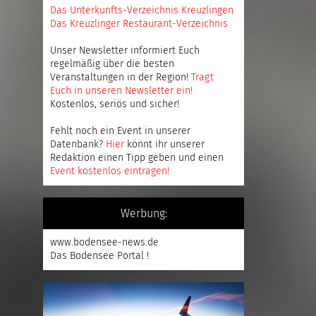
Das Unterkunfts-Verzeichnis Kreuzlingen
Das Kreuzlinger Restaurant-Verzeichnis
Unser Newsletter informiert Euch
regelmäßig über die besten
Veranstaltungen in der Region!
Tragt
Euch in unseren Newsletter ein
!
Kostenlos, seriös und sicher!
Fehlt noch ein Event in unserer
Datenbank?
Hier
könnt ihr unserer
Redaktion einen Tipp geben und einen
Event kostenlos eintragen
!
Werbung:
www.bodensee-news.de
Das Bodensee Portal !