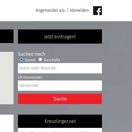
Angemeldet als:
|
Abmelden
Jetzt eintragen!
Suchen nach
Events
Geschäfte
in
(Gemeinde)
Suche
Kreuzlinger.net