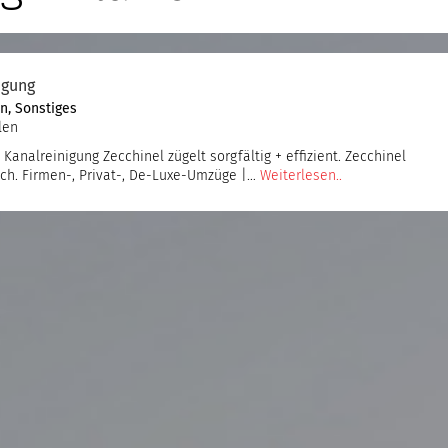
igung
en
,
Sonstiges
len
analreinigung Zecchinel zügelt sorgfältig + effizient. Zecchinel
lich. Firmen-, Privat-, De-Luxe-Umzüge |…
Weiterlesen..