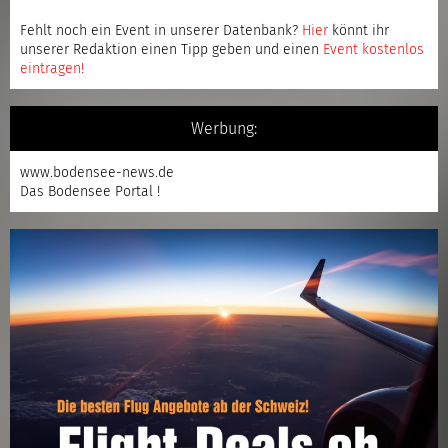
Fehlt noch ein Event in unserer Datenbank?
Hier
könnt ihr
unserer Redaktion einen Tipp geben und einen
Event kostenlos
eintragen
!
Werbung:
www.bodensee-news.de
Das Bodensee Portal !