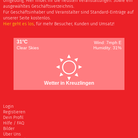
Umgebung. Hier findet Ihr die neusten Veranstaltungen. Sowie ein
ausgewähltes Geschäftsverzeichnis.
Für Geschäftsinhaber und Veranstalter sind Standard-Einträge auf
unserer Seite kostenlos.
Hier geht es los
, für mehr Besucher, Kunden und Umsatz!
31°C
Wind: 7mph E
Clear Skies
Humidity: 31%
Wetter in Kreuzlingen
Login
Registieren
Dein Profil
Hilfe / FAQ
Bilder
Über Uns