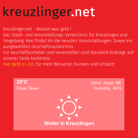
Kreuzlinger.net - Wissen was geht !
Das Stadt- und Veranstaltungs-Verzeichnis für Kreuzlingen und
Umgebung. Hier findet Ihr die neusten Veranstaltungen. Sowie ein
ausgewähltes Geschäftsverzeichnis.
Für Geschäftsinhaber und Veranstalter sind Standard-Einträge auf
unserer Seite kostenlos.
Hier geht es los
, für mehr Besucher, Kunden und Umsatz!
20°C
Wind: 2mph NE
Clear Skies
Humidity: 56%
Wetter in Kreuzlingen