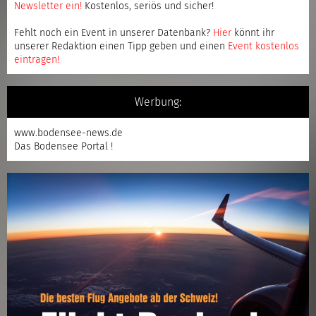
Newsletter ein
!
Kostenlos, seriös und sicher!
Fehlt noch ein Event in unserer Datenbank?
Hier
könnt ihr
unserer Redaktion einen Tipp geben und einen
Event kostenlos
eintragen
!
Werbung:
www.bodensee-news.de
Das Bodensee Portal !